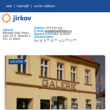
web
|
kalendář
|
archiv událostí
Telefon:
474 616 411
Adresa:
E-mail:
podatelna@jirkov.cz
Městský úřad Jirkov
Datová schránka
: 9zcbsra
nám. Dr. E. Beneše 1
Úřední hodiny:
431 11 Jirkov
00
00
00
00
Po, St: 8
-11
a 12
-17
GALERIE