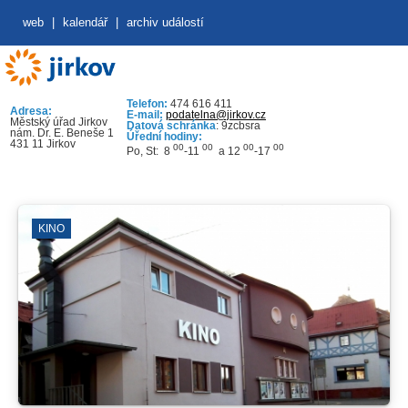
web
|
kalendář
|
archiv událostí
Telefon:
474 616 411
Adresa:
E-mail:
podatelna@jirkov.cz
Městský úřad Jirkov
Datová schránka
: 9zcbsra
nám. Dr. E. Beneše 1
Úřední hodiny:
431 11 Jirkov
00
00
00
00
Po, St: 8
-11
a 12
-17
KINO