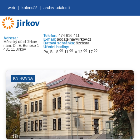
web
|
kalendář
|
archiv událostí
Telefon:
474 616 411
Adresa:
E-mail:
podatelna@jirkov.cz
Městský úřad Jirkov
Datová schránka
: 9zcbsra
nám. Dr. E. Beneše 1
Úřední hodiny:
431 11 Jirkov
00
00
00
00
Po, St: 8
-11
a 12
-17
KNIHOVNA