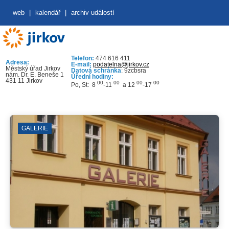
web
|
kalendář
|
archiv událostí
Telefon:
474 616 411
Adresa:
E-mail:
podatelna@jirkov.cz
Městský úřad Jirkov
Datová schránka
: 9zcbsra
nám. Dr. E. Beneše 1
Úřední hodiny:
431 11 Jirkov
00
00
00
00
Po, St: 8
-11
a 12
-17
GALERIE