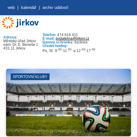
web
|
kalendář
|
archiv událostí
Telefon:
474 616 411
Adresa:
E-mail:
podatelna@jirkov.cz
Městský úřad Jirkov
Datová schránka
: 9zcbsra
nám. Dr. E. Beneše 1
Úřední hodiny:
431 11 Jirkov
00
00
00
00
Po, St: 8
-11
a 12
-17
SPORTOVNÍ KLUBY