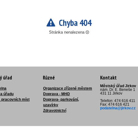
Chyba 404
Stránka nenalezena
ý úřad
Různé
Kontakt
Městský úřad Jirkov
elna
Organizace zřízené městem
nám. Dr. E. Beneše 1
431 11 Jirkov
ra úřadu
Doprava - MHD
 pracovních míst
Doprava- parkování,
Telefon: 474 616 411
Fax: 474 616 421
uzavírky
podatelna@jirkov.cz
Zdravotnictví