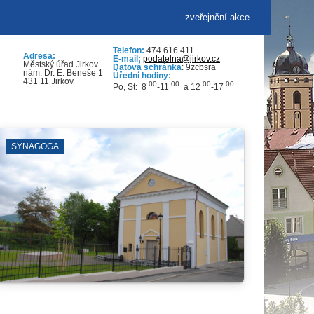
zveřejnění akce
Telefon:
474 616 411
Adresa:
E-mail:
podatelna@jirkov.cz
Městský úřad Jirkov
Datová schránka
: 9zcbsra
nám. Dr. E. Beneše 1
Úřední hodiny:
431 11 Jirkov
00
00
00
00
Po, St: 8
-11
a 12
-17
NAGOGA
VÝKOPOVÉ 