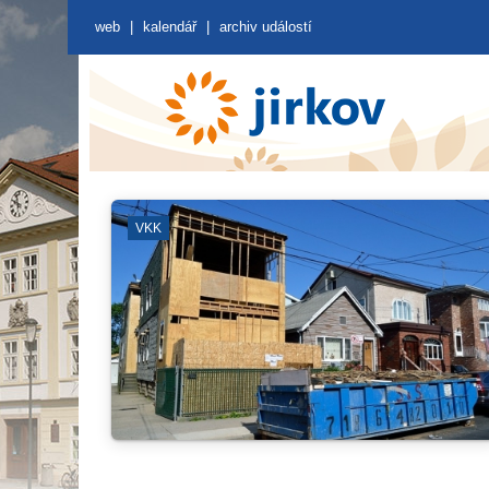
web
|
kalendář
|
archiv událostí
VKK