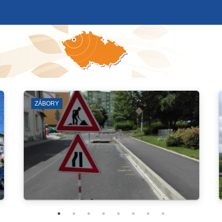
ZÁBORY
SY