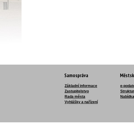
Samospráva
Městsk
Základní informace
e-podat
Zastupitelstvo
Struktu
Rada města
Nabídka
Vyhlášky a nařízení