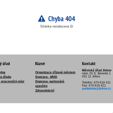
Chyba 404
Stránka nenalezena
ý úřad
Různé
Kontakt
Městský úřad Jirkov
elna
Organizace zřízené městem
nám. Dr. E. Beneše 1
431 11 Jirkov
ra úřadu
Doprava - MHD
 pracovních míst
Doprava- parkování,
Telefon: 474 616 411
Fax: 474 616 421
uzavírky
podatelna@jirkov.cz
Zdravotnictví