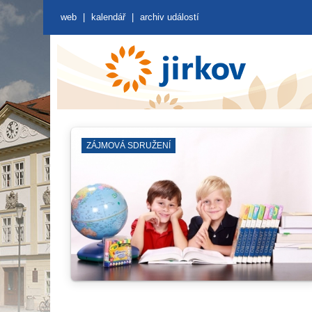
web
|
kalendář
|
archiv událostí
ZÁJMOVÁ SDRUŽENÍ