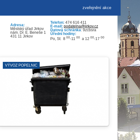
zveřejnění akce
Telefon:
474 616 411
Adresa:
E-mail:
podatelna@jirkov.cz
Městský úřad Jirkov
Datová schránka
: 9zcbsra
nám. Dr. E. Beneše 1
Úřední hodiny:
431 11 Jirkov
00
00
00
00
Po, St: 8
-11
a 12
-17
VÝVOZ POPELNIC
BLOKO