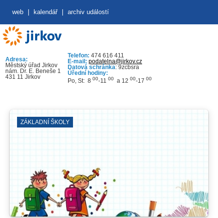
web
|
kalendář
|
archiv událostí
Telefon:
474 616 411
Adresa:
E-mail:
podatelna@jirkov.cz
Městský úřad Jirkov
Datová schránka
: 9zcbsra
nám. Dr. E. Beneše 1
Úřední hodiny:
431 11 Jirkov
00
00
00
00
Po, St: 8
-11
a 12
-17
ZÁKLADNÍ ŠKOLY