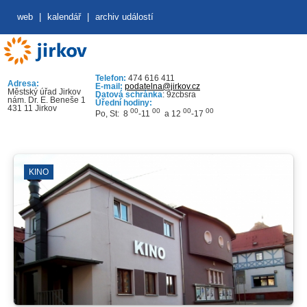
web
|
kalendář
|
archiv událostí
Telefon:
474 616 411
Adresa:
E-mail:
podatelna@jirkov.cz
Městský úřad Jirkov
Datová schránka
: 9zcbsra
nám. Dr. E. Beneše 1
Úřední hodiny:
431 11 Jirkov
00
00
00
00
Po, St: 8
-11
a 12
-17
KINO