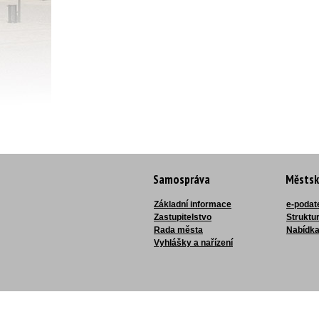
Samospráva
Městsk
Základní informace
e-podat
Zastupitelstvo
Struktu
Rada města
Nabídka
Vyhlášky a nařízení