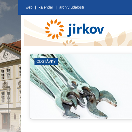
web
|
kalendář
|
archiv událostí
JIRKOVSKÉ DIVADLO
GA