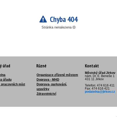
Chyba 404
Stránka nenalezena
ý úřad
Různé
Kontakt
Městský úřad Jirkov
elna
Organizace zřízené městem
nám. Dr. E. Beneše 1
431 11 Jirkov
ra úřadu
Doprava - MHD
 pracovních míst
Doprava- parkování,
Telefon: 474 616 411
Fax: 474 616 421
uzavírky
podatelna@jirkov.cz
Zdravotnictví