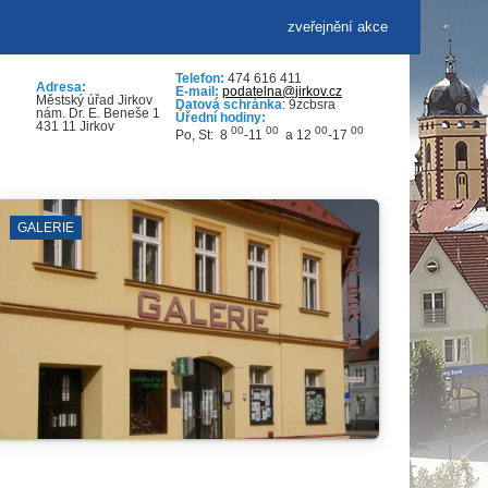
zveřejnění akce
Telefon:
474 616 411
Adresa:
E-mail:
podatelna@jirkov.cz
Městský úřad Jirkov
Datová schránka
: 9zcbsra
nám. Dr. E. Beneše 1
Úřední hodiny:
431 11 Jirkov
00
00
00
00
Po, St: 8
-11
a 12
-17
KOLY
ZÁBORY