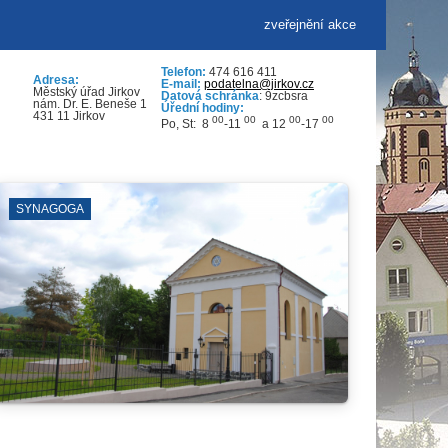
zveřejnění akce
Telefon:
474 616 411
Adresa:
E-mail:
podatelna@jirkov.cz
Městský úřad Jirkov
Datová schránka
: 9zcbsra
nám. Dr. E. Beneše 1
Úřední hodiny:
431 11 Jirkov
00
00
00
00
Po, St: 8
-11
a 12
-17
KOSTEL SV. JILJÍ