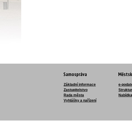
Samospráva
Městsk
Základní informace
e-podat
Zastupitelstvo
Struktu
Rada města
Nabídka
Vyhlášky a nařízení