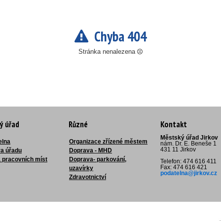
Chyba 404
Stránka nenalezena
ý úřad
Různé
Kontakt
Městský úřad Jirkov
elna
Organizace zřízené městem
nám. Dr. E. Beneše 1
431 11 Jirkov
ra úřadu
Doprava - MHD
 pracovních míst
Doprava- parkování,
Telefon: 474 616 411
Fax: 474 616 421
uzavírky
podatelna@jirkov.cz
Zdravotnictví