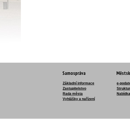
Samospráva
Městsk
Základní informace
e-podat
Zastupitelstvo
Struktu
Rada města
Nabídka
Vyhlášky a nařízení