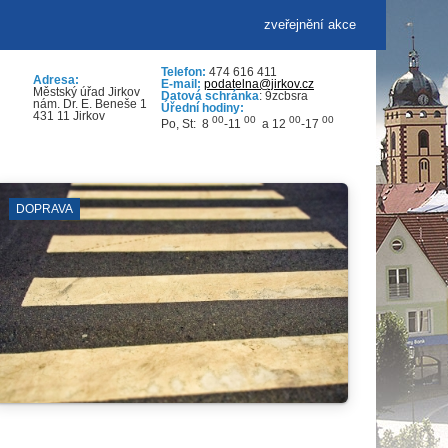
zveřejnění akce
Telefon:
474 616 411
Adresa:
E-mail:
podatelna@jirkov.cz
Městský úřad Jirkov
Datová schránka
: 9zcbsra
nám. Dr. E. Beneše 1
Úřední hodiny:
431 11 Jirkov
00
00
00
00
Po, St: 8
-11
a 12
-17
SPORTOVNÍ KLUBY
VÝV