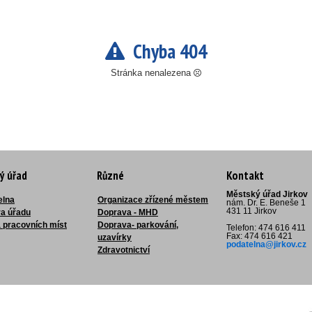
Chyba 404
Stránka nenalezena
ý úřad
Různé
Kontakt
Městský úřad Jirkov
elna
Organizace zřízené městem
nám. Dr. E. Beneše 1
431 11 Jirkov
ra úřadu
Doprava - MHD
 pracovních míst
Doprava- parkování,
Telefon: 474 616 411
Fax: 474 616 421
uzavírky
podatelna@jirkov.cz
Zdravotnictví