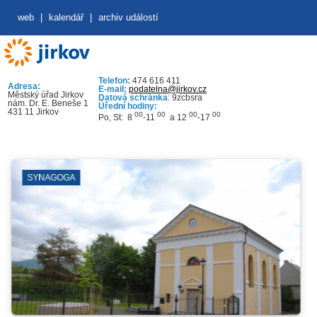
web
|
kalendář
|
archiv událostí
Telefon:
474 616 411
Adresa:
E-mail:
podatelna@jirkov.cz
Městský úřad Jirkov
Datová schránka
: 9zcbsra
nám. Dr. E. Beneše 1
Úřední hodiny:
431 11 Jirkov
00
00
00
00
Po, St: 8
-11
a 12
-17
AGOGA
MĚS