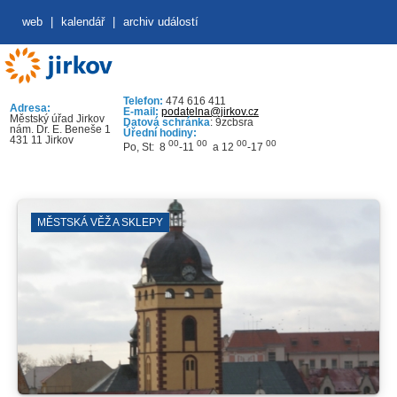
web
|
kalendář
|
archiv událostí
Telefon:
474 616 411
Adresa:
E-mail:
podatelna@jirkov.cz
Městský úřad Jirkov
Datová schránka
: 9zcbsra
nám. Dr. E. Beneše 1
Úřední hodiny:
431 11 Jirkov
00
00
00
00
Po, St: 8
-11
a 12
-17
MĚSTSKÁ VĚŽ A SKLEPY