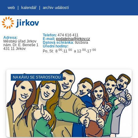
web
|
kalendář
|
archiv událostí
Telefon:
474 616 411
Adresa:
E-mail:
podatelna@jirkov.cz
Městský úřad Jirkov
Datová schránka
: 9zcbsra
nám. Dr. E. Beneše 1
Úřední hodiny:
431 11 Jirkov
00
00
00
00
Po, St: 8
-11
a 12
-17
NA KÁVU SE STAROSTKOU