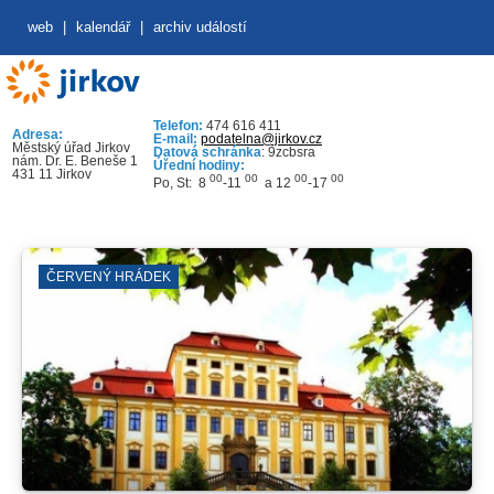
web
|
kalendář
|
archiv událostí
Telefon:
474 616 411
Adresa:
E-mail:
podatelna@jirkov.cz
Městský úřad Jirkov
Datová schránka
: 9zcbsra
nám. Dr. E. Beneše 1
Úřední hodiny:
431 11 Jirkov
00
00
00
00
Po, St: 8
-11
a 12
-17
ČERVENÝ HRÁDEK