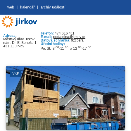
web
|
kalendář
|
archiv událostí
Telefon:
474 616 411
Adresa:
E-mail:
podatelna@jirkov.cz
Městský úřad Jirkov
Datová schránka
: 9zcbsra
nám. Dr. E. Beneše 1
Úřední hodiny:
431 11 Jirkov
00
00
00
00
Po, St: 8
-11
a 12
-17
VKK