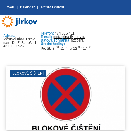
web
|
kalendář
|
archiv událostí
Telefon:
474 616 411
Adresa:
E-mail:
podatelna@jirkov.cz
Městský úřad Jirkov
Datová schránka
: 9zcbsra
nám. Dr. E. Beneše 1
Úřední hodiny:
431 11 Jirkov
00
00
00
00
Po, St: 8
-11
a 12
-17
BLOKOVÉ ČIŠTĚNÍ