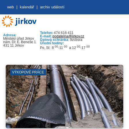
web
|
kalendář
|
archiv událostí
Telefon:
474 616 411
Adresa:
E-mail:
podatelna@jirkov.cz
Městský úřad Jirkov
Datová schránka
: 9zcbsra
nám. Dr. E. Beneše 1
Úřední hodiny:
431 11 Jirkov
00
00
00
00
Po, St: 8
-11
a 12
-17
VÝKOPOVÉ PRÁCE