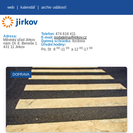
web
|
kalendář
|
archiv událostí
Telefon:
474 616 411
Adresa:
E-mail:
podatelna@jirkov.cz
Městský úřad Jirkov
Datová schránka
: 9zcbsra
nám. Dr. E. Beneše 1
Úřední hodiny:
431 11 Jirkov
00
00
00
00
Po, St: 8
-11
a 12
-17
DOPRAVA