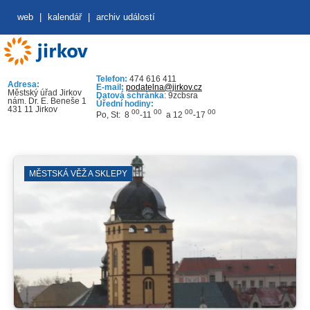
web
|
kalendář
|
archiv událostí
Telefon:
474 616 411
Adresa:
E-mail:
podatelna@jirkov.cz
Městský úřad Jirkov
Datová schránka
: 9zcbsra
nám. Dr. E. Beneše 1
Úřední hodiny:
431 11 Jirkov
00
00
00
00
Po, St: 8
-11
a 12
-17
MĚSTSKÁ VĚŽ A SKLEPY