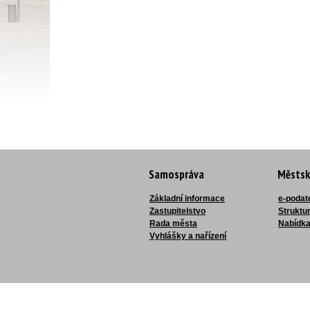
Samospráva
Městsk
Základní informace
e-podat
Zastupitelstvo
Struktu
Rada města
Nabídka
Vyhlášky a nařízení