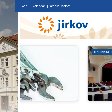
web
|
kalendář
|
archiv událostí
ZÁJMOVÁ SDRUŽENÍ
VÝKOPO