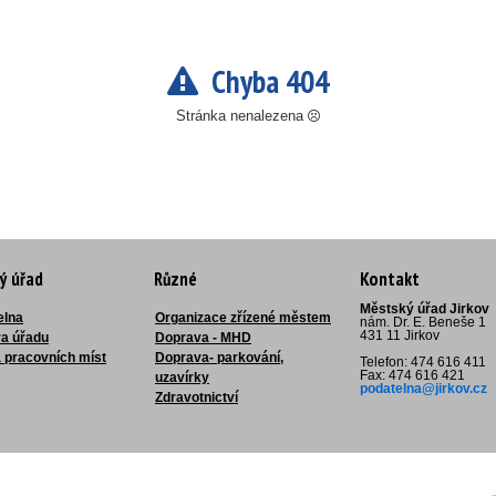
Chyba 404
Stránka nenalezena
ý úřad
Různé
Kontakt
Městský úřad Jirkov
elna
Organizace zřízené městem
nám. Dr. E. Beneše 1
431 11 Jirkov
ra úřadu
Doprava - MHD
 pracovních míst
Doprava- parkování,
Telefon: 474 616 411
Fax: 474 616 421
uzavírky
podatelna@jirkov.cz
Zdravotnictví