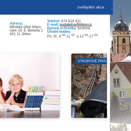
zveřejnění akce
Telefon:
474 616 411
Adresa:
E-mail:
podatelna@jirkov.cz
Městský úřad Jirkov
Datová schránka
: 9zcbsra
nám. Dr. E. Beneše 1
Úřední hodiny:
431 11 Jirkov
00
00
00
00
Po, St: 8
-11
a 12
-17
ZUŠ