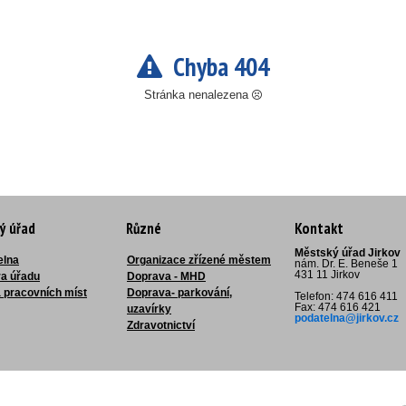
Chyba 404
Stránka nenalezena
ý úřad
Různé
Kontakt
Městský úřad Jirkov
elna
Organizace zřízené městem
nám. Dr. E. Beneše 1
431 11 Jirkov
ra úřadu
Doprava - MHD
 pracovních míst
Doprava- parkování,
Telefon: 474 616 411
Fax: 474 616 421
uzavírky
podatelna@jirkov.cz
Zdravotnictví