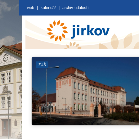
web
|
kalendář
|
archiv událostí
ODSTÁVKY