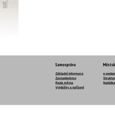
Samospráva
Městsk
Základní informace
e-podat
Zastupitelstvo
Struktu
Rada města
Nabídka
Vyhlášky a nařízení