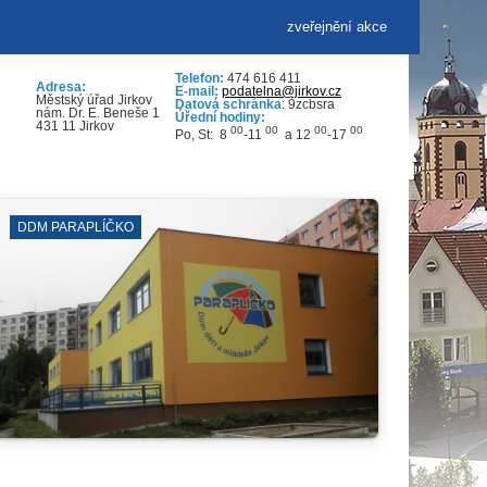
zveřejnění akce
Telefon:
474 616 411
Adresa:
E-mail:
podatelna@jirkov.cz
Městský úřad Jirkov
Datová schránka
: 9zcbsra
nám. Dr. E. Beneše 1
Úřední hodiny:
431 11 Jirkov
00
00
00
00
Po, St: 8
-11
a 12
-17
KINO