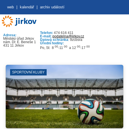
web
|
kalendář
|
archiv událostí
Telefon:
474 616 411
Adresa:
E-mail:
podatelna@jirkov.cz
Městský úřad Jirkov
Datová schránka
: 9zcbsra
nám. Dr. E. Beneše 1
Úřední hodiny:
431 11 Jirkov
00
00
00
00
Po, St: 8
-11
a 12
-17
SPORTOVNÍ KLUBY