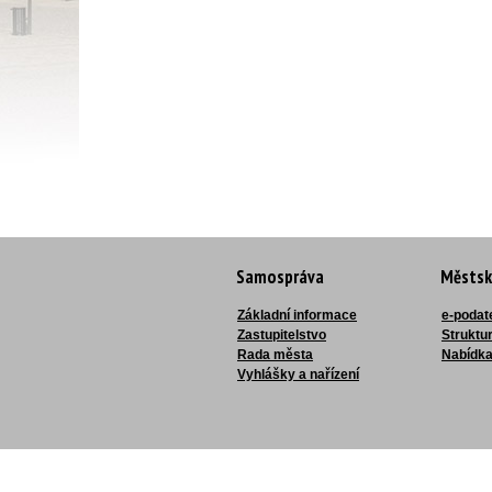
Samospráva
Městsk
Základní informace
e-podat
Zastupitelstvo
Struktu
Rada města
Nabídka
Vyhlášky a nařízení