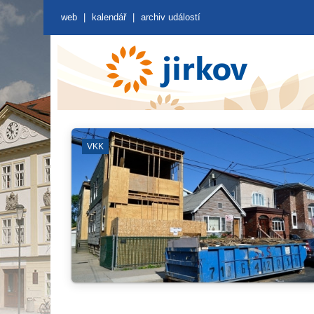
web
|
kalendář
|
archiv událostí
É ČIŠTĚNÍ
VENKOVNÍ PROS