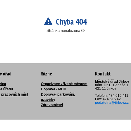
Chyba 404
Stránka nenalezena
ý úřad
Různé
Kontakt
Městský úřad Jirkov
elna
Organizace zřízené městem
nám. Dr. E. Beneše 1
431 11 Jirkov
ra úřadu
Doprava - MHD
 pracovních míst
Doprava- parkování,
Telefon: 474 616 411
Fax: 474 616 421
uzavírky
podatelna@jirkov.cz
Zdravotnictví