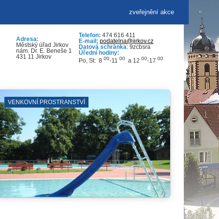
zveřejnění akce
Telefon:
474 616 411
Adresa:
E-mail:
podatelna@jirkov.cz
Městský úřad Jirkov
Datová schránka
: 9zcbsra
nám. Dr. E. Beneše 1
Úřední hodiny:
431 11 Jirkov
00
00
00
00
Po, St: 8
-11
a 12
-17
ZÁJMOVÁ SDRUŽENÍ