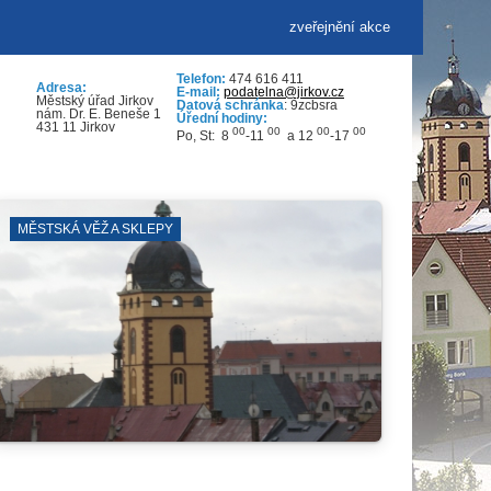
zveřejnění akce
Telefon:
474 616 411
Adresa:
E-mail:
podatelna@jirkov.cz
Městský úřad Jirkov
Datová schránka
: 9zcbsra
nám. Dr. E. Beneše 1
Úřední hodiny:
431 11 Jirkov
00
00
00
00
Po, St: 8
-11
a 12
-17
OTEVŘENÁ PROSTRANSTVÍ