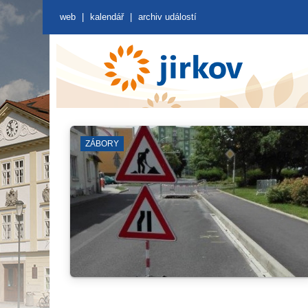
web
|
kalendář
|
archiv událostí
ČERVENÝ HRÁDEK