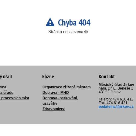
Chyba 404
Stránka nenalezena
ý úřad
Různé
Kontakt
Městský úřad Jirkov
elna
Organizace zřízené městem
nám. Dr. E. Beneše 1
431 11 Jirkov
ra úřadu
Doprava - MHD
 pracovních míst
Doprava- parkování,
Telefon: 474 616 411
Fax: 474 616 421
uzavírky
podatelna@jirkov.cz
Zdravotnictví