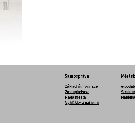
Samospráva
Městsk
Základní informace
e-podat
Zastupitelstvo
Struktu
Rada města
Nabídka
Vyhlášky a nařízení