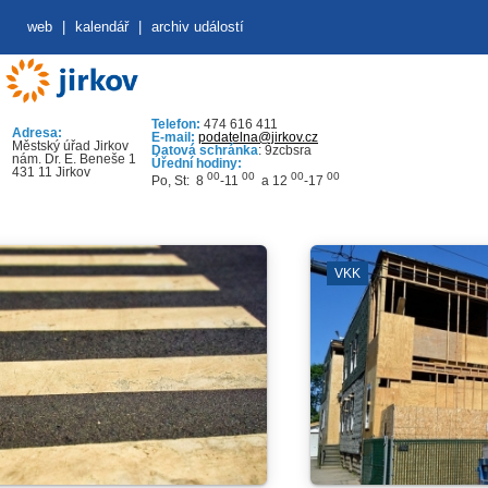
web
|
kalendář
|
archiv událostí
Telefon:
474 616 411
Adresa:
E-mail:
podatelna@jirkov.cz
Městský úřad Jirkov
Datová schránka
: 9zcbsra
nám. Dr. E. Beneše 1
Úřední hodiny:
431 11 Jirkov
00
00
00
00
Po, St: 8
-11
a 12
-17
VKK