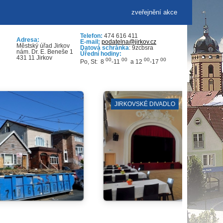
zveřejnění akce
Telefon:
474 616 411
Adresa:
E-mail:
podatelna@jirkov.cz
Městský úřad Jirkov
Datová schránka
: 9zcbsra
nám. Dr. E. Beneše 1
Úřední hodiny:
431 11 Jirkov
00
00
00
00
Po, St: 8
-11
a 12
-17
VENKOVNÍ PROSTRANSTVÍ