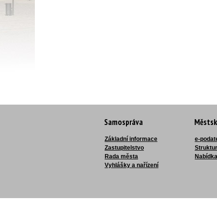
Samospráva
Městsk
Základní informace
e-podat
Zastupitelstvo
Struktu
Rada města
Nabídka
Vyhlášky a nařízení