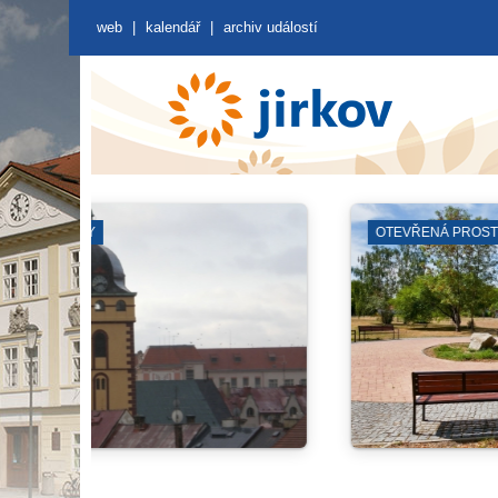
web
|
kalendář
|
archiv událostí
JIRKOVSKÉ DI