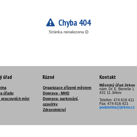
Chyba 404
Stránka nenalezena
ý úřad
Různé
Kontakt
Městský úřad Jirkov
elna
Organizace zřízené městem
nám. Dr. E. Beneše 1
431 11 Jirkov
ra úřadu
Doprava - MHD
 pracovních míst
Doprava- parkování,
Telefon: 474 616 411
Fax: 474 616 421
uzavírky
podatelna@jirkov.cz
Zdravotnictví