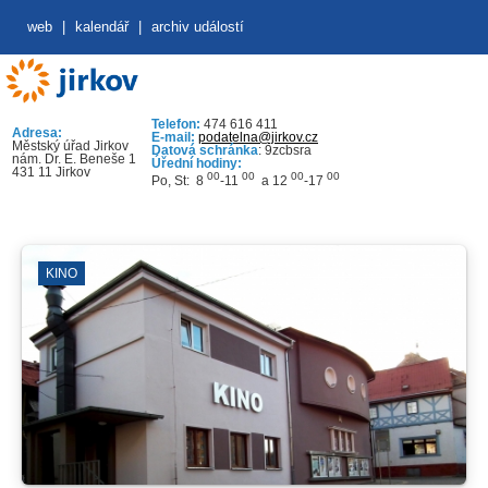
web
|
kalendář
|
archiv událostí
Telefon:
474 616 411
Adresa:
E-mail:
podatelna@jirkov.cz
Městský úřad Jirkov
Datová schránka
: 9zcbsra
nám. Dr. E. Beneše 1
Úřední hodiny:
431 11 Jirkov
00
00
00
00
Po, St: 8
-11
a 12
-17
KINO