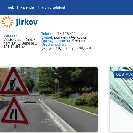
web
|
kalendář
|
archiv událostí
Telefon:
474 616 411
Adresa:
E-mail:
podatelna@jirkov.cz
Městský úřad Jirkov
Datová schránka
: 9zcbsra
nám. Dr. E. Beneše 1
Úřední hodiny:
431 11 Jirkov
00
00
00
00
Po, St: 8
-11
a 12
-17
ODSTÁVKY