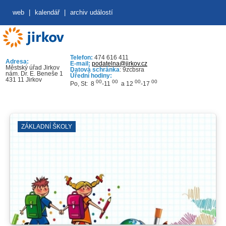
web
|
kalendář
|
archiv událostí
Telefon:
474 616 411
Adresa:
E-mail:
podatelna@jirkov.cz
Městský úřad Jirkov
Datová schránka
: 9zcbsra
nám. Dr. E. Beneše 1
Úřední hodiny:
431 11 Jirkov
00
00
00
00
Po, St: 8
-11
a 12
-17
ZÁKLADNÍ ŠKOLY