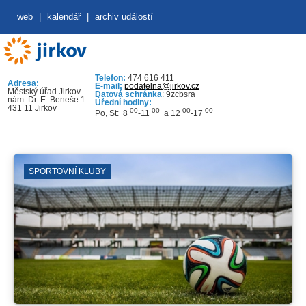
web
|
kalendář
|
archiv událostí
Telefon:
474 616 411
Adresa:
E-mail:
podatelna@jirkov.cz
Městský úřad Jirkov
Datová schránka
: 9zcbsra
nám. Dr. E. Beneše 1
Úřední hodiny:
431 11 Jirkov
00
00
00
00
Po, St: 8
-11
a 12
-17
SPORTOVNÍ KLUBY