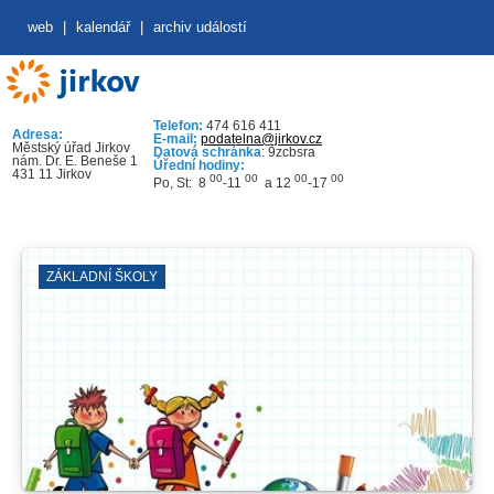
web
|
kalendář
|
archiv událostí
Telefon:
474 616 411
Adresa:
E-mail:
podatelna@jirkov.cz
Městský úřad Jirkov
Datová schránka
: 9zcbsra
nám. Dr. E. Beneše 1
Úřední hodiny:
431 11 Jirkov
00
00
00
00
Po, St: 8
-11
a 12
-17
ZÁKLADNÍ ŠKOLY