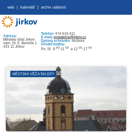
web
|
kalendář
|
archiv událostí
Telefon:
474 616 411
Adresa:
E-mail:
podatelna@jirkov.cz
Městský úřad Jirkov
Datová schránka
: 9zcbsra
nám. Dr. E. Beneše 1
Úřední hodiny:
431 11 Jirkov
00
00
00
00
Po, St: 8
-11
a 12
-17
MĚSTSKÁ VĚŽ A SKLEPY