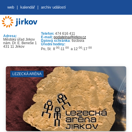
web
|
kalendář
|
archiv událostí
Telefon:
474 616 411
Adresa:
E-mail:
podatelna@jirkov.cz
Městský úřad Jirkov
Datová schránka
: 9zcbsra
nám. Dr. E. Beneše 1
Úřední hodiny:
431 11 Jirkov
00
00
00
00
Po, St: 8
-11
a 12
-17
LEZECKÁ ARÉNA