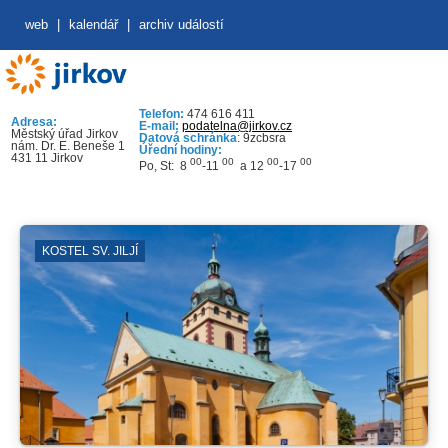
web
|
kalendář
|
archiv událostí
Telefon:
474 616 411
Adresa:
E-mail:
podatelna@jirkov.cz
Městský úřad Jirkov
Datová schránka
: 9zcbsra
nám. Dr. E. Beneše 1
Úřední hodiny:
431 11 Jirkov
00
00
00
00
Po, St: 8
-11
a 12
-17
KOSTEL SV. JILJÍ