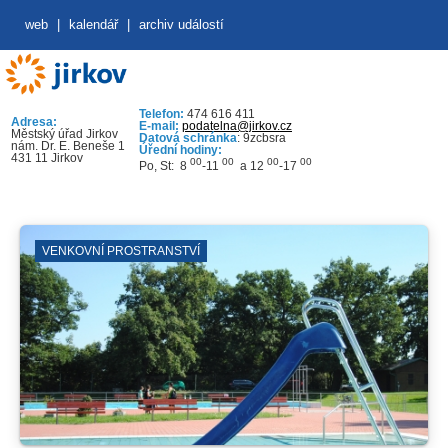
web
|
kalendář
|
archiv událostí
Telefon:
474 616 411
Adresa:
E-mail:
podatelna@jirkov.cz
Městský úřad Jirkov
Datová schránka
: 9zcbsra
nám. Dr. E. Beneše 1
Úřední hodiny:
431 11 Jirkov
00
00
00
00
Po, St: 8
-11
a 12
-17
VENKOVNÍ PROSTRANSTVÍ