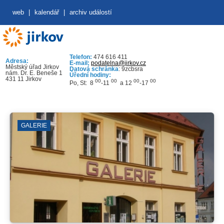
web
|
kalendář
|
archiv událostí
Telefon:
474 616 411
Adresa:
E-mail:
podatelna@jirkov.cz
Městský úřad Jirkov
Datová schránka
: 9zcbsra
nám. Dr. E. Beneše 1
Úřední hodiny:
431 11 Jirkov
00
00
00
00
Po, St: 8
-11
a 12
-17
GALERIE