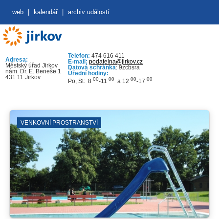
web
|
kalendář
|
archiv událostí
Telefon:
474 616 411
Adresa:
E-mail:
podatelna@jirkov.cz
Městský úřad Jirkov
Datová schránka
: 9zcbsra
nám. Dr. E. Beneše 1
Úřední hodiny:
431 11 Jirkov
00
00
00
00
Po, St: 8
-11
a 12
-17
VENKOVNÍ PROSTRANSTVÍ