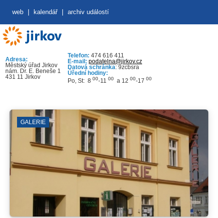
web
|
kalendář
|
archiv událostí
Telefon:
474 616 411
Adresa:
E-mail:
podatelna@jirkov.cz
Městský úřad Jirkov
Datová schránka
: 9zcbsra
nám. Dr. E. Beneše 1
Úřední hodiny:
431 11 Jirkov
00
00
00
00
Po, St: 8
-11
a 12
-17
GALERIE