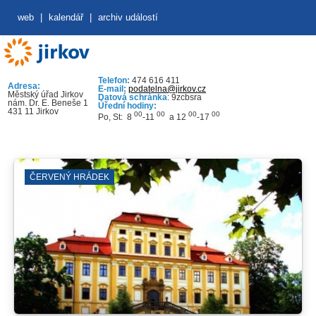
web
|
kalendář
|
archiv událostí
Telefon:
474 616 411
Adresa:
E-mail:
podatelna@jirkov.cz
Městský úřad Jirkov
Datová schránka
: 9zcbsra
nám. Dr. E. Beneše 1
Úřední hodiny:
431 11 Jirkov
00
00
00
00
Po, St: 8
-11
a 12
-17
ČERVENÝ HRÁDEK