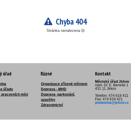
Chyba 404
Stránka nenalezena
ý úřad
Různé
Kontakt
Městský úřad Jirkov
elna
Organizace zřízené městem
nám. Dr. E. Beneše 1
431 11 Jirkov
ra úřadu
Doprava - MHD
 pracovních míst
Doprava- parkování,
Telefon: 474 616 411
Fax: 474 616 421
uzavírky
podatelna@jirkov.cz
Zdravotnictví