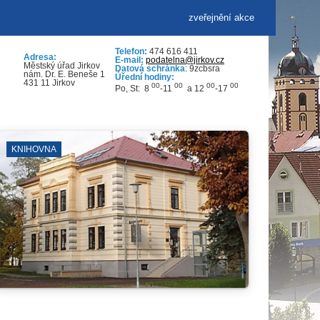
zveřejnění akce
Telefon:
474 616 411
Adresa:
E-mail:
podatelna@jirkov.cz
Městský úřad Jirkov
Datová schránka
: 9zcbsra
nám. Dr. E. Beneše 1
Úřední hodiny:
431 11 Jirkov
00
00
00
00
Po, St: 8
-11
a 12
-17
KINO