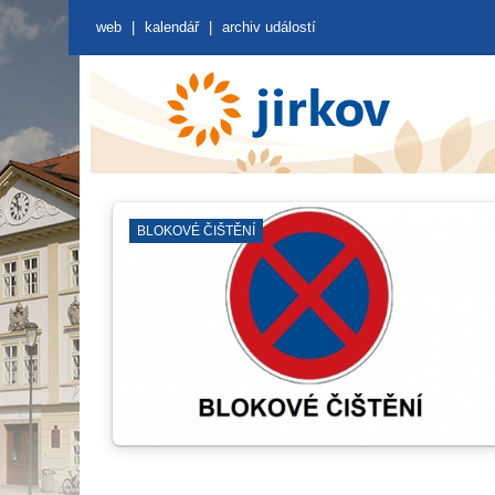
web
|
kalendář
|
archiv událostí
KNIHOVNA