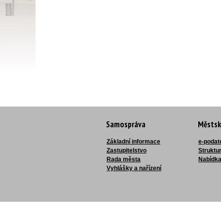
Samospráva
Městsk
Základní informace
e-podat
Zastupitelstvo
Struktu
Rada města
Nabídka
Vyhlášky a nařízení