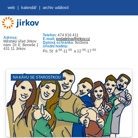
web
|
kalendář
|
archiv událostí
Telefon:
474 616 411
Adresa:
E-mail:
podatelna@jirkov.cz
Městský úřad Jirkov
Datová schránka
: 9zcbsra
nám. Dr. E. Beneše 1
Úřední hodiny:
431 11 Jirkov
00
00
00
00
Po, St: 8
-11
a 12
-17
NA KÁVU SE STAROSTKOU