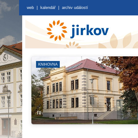
web
|
kalendář
|
archiv událostí
GALERIE