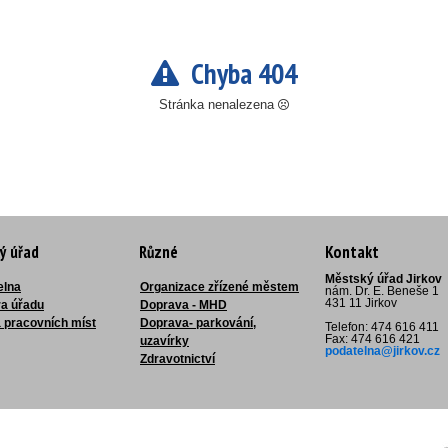
Chyba 404
Stránka nenalezena
ý úřad
Různé
Kontakt
Městský úřad Jirkov
elna
Organizace zřízené městem
nám. Dr. E. Beneše 1
431 11 Jirkov
ra úřadu
Doprava - MHD
 pracovních míst
Doprava- parkování,
Telefon: 474 616 411
Fax: 474 616 421
uzavírky
podatelna@jirkov.cz
Zdravotnictví