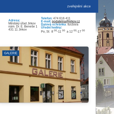
zveřejnění akce
Telefon:
474 616 411
Adresa:
E-mail:
podatelna@jirkov.cz
Městský úřad Jirkov
Datová schránka
: 9zcbsra
nám. Dr. E. Beneše 1
Úřední hodiny:
431 11 Jirkov
00
00
00
00
Po, St: 8
-11
a 12
-17
KINO