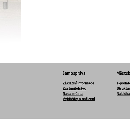
Samospráva
Městsk
Základní informace
e-podat
Zastupitelstvo
Struktu
Rada města
Nabídka
Vyhlášky a nařízení