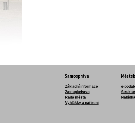
Samospráva
Městsk
Základní informace
e-podat
Zastupitelstvo
Struktu
Rada města
Nabídka
Vyhlášky a nařízení