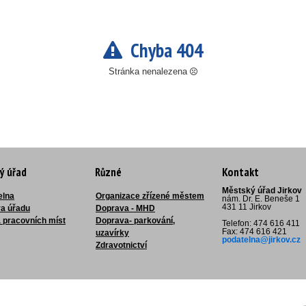
Chyba 404
Stránka nenalezena
ý úřad
Různé
Kontakt
Městský úřad Jirkov
elna
Organizace zřízené městem
nám. Dr. E. Beneše 1
431 11 Jirkov
ra úřadu
Doprava - MHD
 pracovních míst
Doprava- parkování,
Telefon: 474 616 411
Fax: 474 616 421
uzavírky
podatelna@jirkov.cz
Zdravotnictví