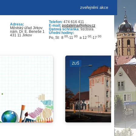
zveřejnění akce
Telefon:
474 616 411
Adresa:
E-mail:
podatelna@jirkov.cz
Městský úřad Jirkov
Datová schránka
: 9zcbsra
nám. Dr. E. Beneše 1
Úřední hodiny:
431 11 Jirkov
00
00
00
00
Po, St: 8
-11
a 12
-17
VENKOVNÍ PROSTRANSTVÍ