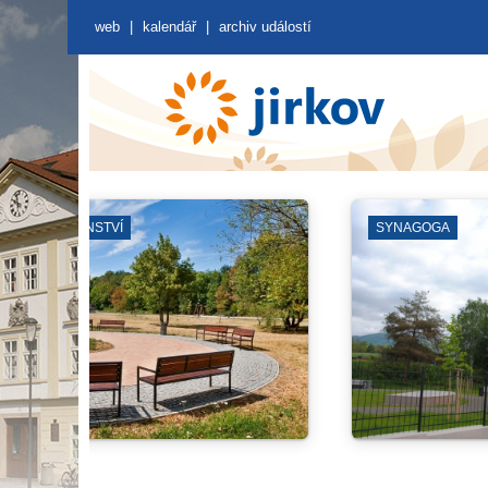
web
|
kalendář
|
archiv událostí
ZÁKLADNÍ ŠKOLY