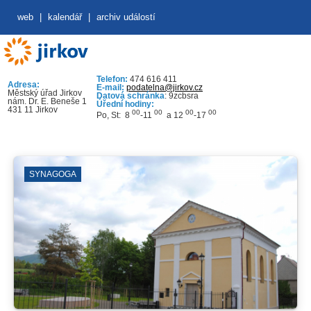
web
|
kalendář
|
archiv událostí
Telefon:
474 616 411
Adresa:
E-mail:
podatelna@jirkov.cz
Městský úřad Jirkov
Datová schránka
: 9zcbsra
nám. Dr. E. Beneše 1
Úřední hodiny:
431 11 Jirkov
00
00
00
00
Po, St: 8
-11
a 12
-17
SYNAGOGA