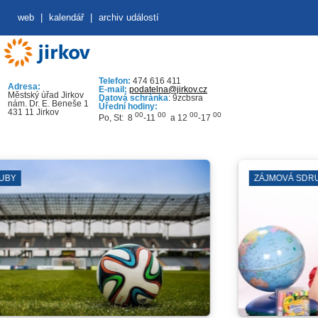
web
|
kalendář
|
archiv událostí
Telefon:
474 616 411
Adresa:
E-mail:
podatelna@jirkov.cz
Městský úřad Jirkov
Datová schránka
: 9zcbsra
nám. Dr. E. Beneše 1
Úřední hodiny:
431 11 Jirkov
00
00
00
00
Po, St: 8
-11
a 12
-17
ZÁJMOVÁ SDRUŽENÍ