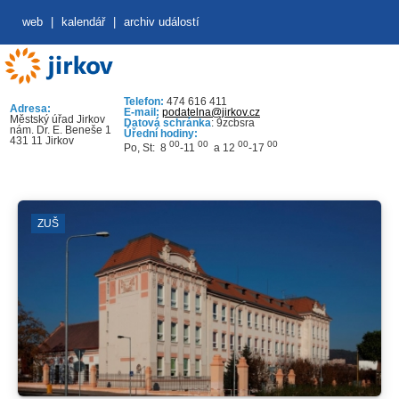
web
|
kalendář
|
archiv událostí
Telefon:
474 616 411
Adresa:
E-mail:
podatelna@jirkov.cz
Městský úřad Jirkov
Datová schránka
: 9zcbsra
nám. Dr. E. Beneše 1
Úřední hodiny:
431 11 Jirkov
00
00
00
00
Po, St: 8
-11
a 12
-17
ZUŠ