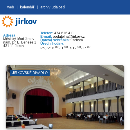
web
|
kalendář
|
archiv událostí
Telefon:
474 616 411
Adresa:
E-mail:
podatelna@jirkov.cz
Městský úřad Jirkov
Datová schránka
: 9zcbsra
nám. Dr. E. Beneše 1
Úřední hodiny:
431 11 Jirkov
00
00
00
00
Po, St: 8
-11
a 12
-17
JIRKOVSKÉ DIVADLO