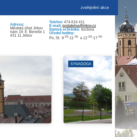
zveřejnění akce
Telefon:
474 616 411
Adresa:
E-mail:
podatelna@jirkov.cz
Městský úřad Jirkov
Datová schránka
: 9zcbsra
nám. Dr. E. Beneše 1
Úřední hodiny:
431 11 Jirkov
00
00
00
00
Po, St: 8
-11
a 12
-17
VÝVOZ POPELNIC