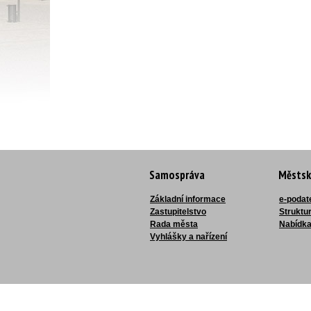
Samospráva
Městsk
Základní informace
e-podat
Zastupitelstvo
Struktu
Rada města
Nabídka
Vyhlášky a nařízení